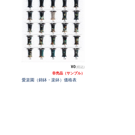
¥0
(税込)
非売品（サンプル）
愛楽園（錦鉢・楽鉢）価格表