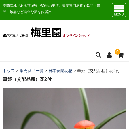
春蘭産地である茨城県で30年の実績。春蘭専門培養で銘品・貴
品・珍品など健全な苗をお届け。
0
トップ
トップ
>
販売商品一覧
>
日本春蘭花物
>
華姫（交配品種）花2付
華姫（交配品種）花2付
お知らせ
販売商品一覧
おすすめ商品
日本春蘭花物