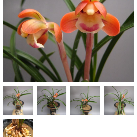
日本春蘭柄物
韓国春蘭花物
韓国春蘭柄物
中国蘭
鉢（黒楽鉢・錦鉢）
園芸資材
サンプル品
ショップ案内
注文ガイド/支払方法
お問い合わせ
Instagram