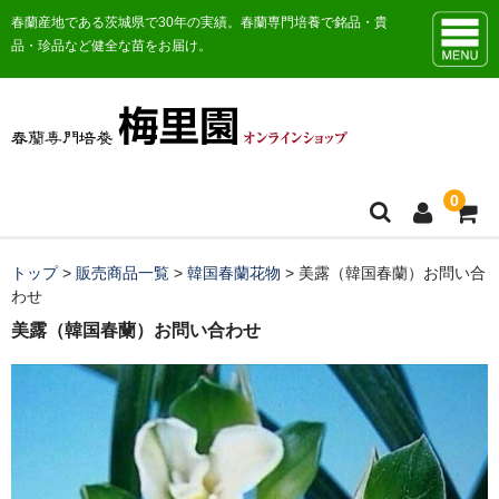
春蘭産地である茨城県で30年の実績。春蘭専門培養で銘品・貴
品・珍品など健全な苗をお届け。
0
トップ
トップ
>
販売商品一覧
>
韓国春蘭花物
>
美露（韓国春蘭）お問い合
わせ
お知らせ
美露（韓国春蘭）お問い合わせ
販売商品一覧
おすすめ商品
日本春蘭花物