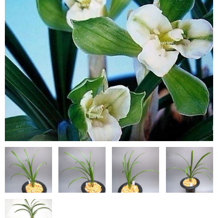
日本春蘭柄物
韓国春蘭花物
韓国春蘭柄物
中国蘭
鉢（黒楽鉢・錦鉢）
園芸資材
サンプル品
ショップ案内
注文ガイド/支払方法
お問い合わせ
Instagram