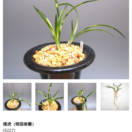
日本春蘭柄物
韓国春蘭花物
韓国春蘭柄物
中国蘭
鉢（黒楽鉢・錦鉢）
園芸資材
サンプル品
ショップ案内
注文ガイド/支払方法
お問い合わせ
燦虎（韓国春蘭）
Instagram
(5227)