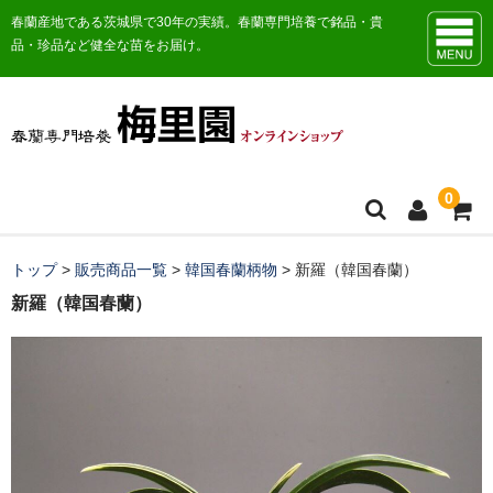
春蘭産地である茨城県で30年の実績。春蘭専門培養で銘品・貴
品・珍品など健全な苗をお届け。
0
トップ
トップ
>
販売商品一覧
>
韓国春蘭柄物
>
新羅（韓国春蘭）
新羅（韓国春蘭）
お知らせ
販売商品一覧
おすすめ商品
日本春蘭花物