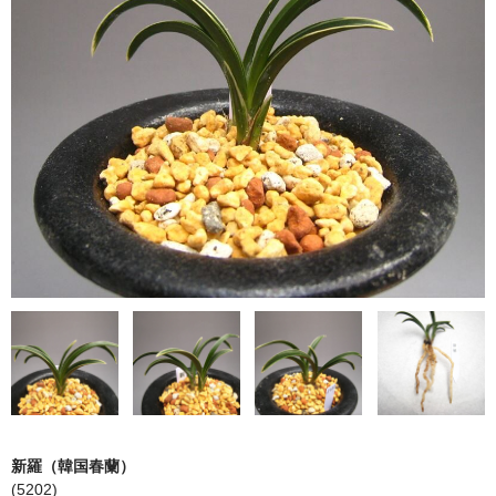
日本春蘭柄物
韓国春蘭花物
韓国春蘭柄物
中国蘭
鉢（黒楽鉢・錦鉢）
園芸資材
サンプル品
ショップ案内
注文ガイド/支払方法
お問い合わせ
新羅（韓国春蘭）
Instagram
(5202)