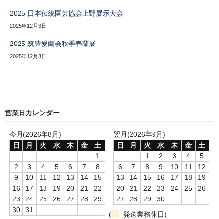
2025 日本伝統園芸協会上野展示大会
2025年12月3日
2025 筑豊愛蘭会秋季春蘭展
2025年12月3日
営業日カレンダー
今月(2026年8月)
翌月(2026年9月)
日
月
火
水
木
金
土
日
月
火
水
木
金
土
1
1
2
3
4
5
2
3
4
5
6
7
8
6
7
8
9
10
11
12
9
10
11
12
13
14
15
13
14
15
16
17
18
19
16
17
18
19
20
21
22
20
21
22
23
24
25
26
23
24
25
26
27
28
29
27
28
29
30
30
31
(
発送業務休日)