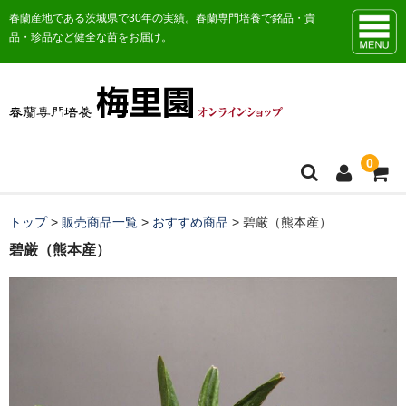
春蘭産地である茨城県で30年の実績。春蘭専門培養で銘品・貴
品・珍品など健全な苗をお届け。
0
トップ
トップ
>
販売商品一覧
>
おすすめ商品
>
碧厳（熊本産）
碧厳（熊本産）
お知らせ
販売商品一覧
おすすめ商品
日本春蘭花物