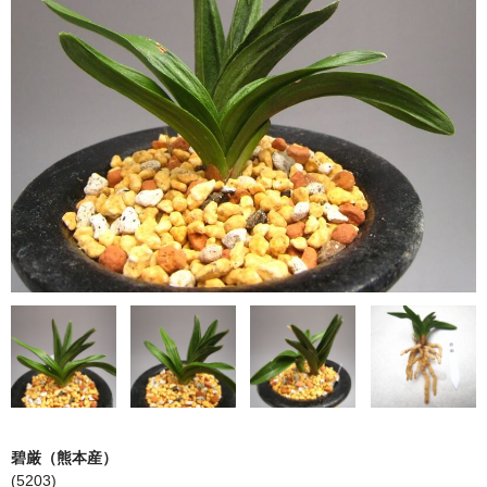
日本春蘭柄物
韓国春蘭花物
韓国春蘭柄物
中国蘭
鉢（黒楽鉢・錦鉢）
園芸資材
サンプル品
ショップ案内
注文ガイド/支払方法
お問い合わせ
碧厳（熊本産）
Instagram
(5203)