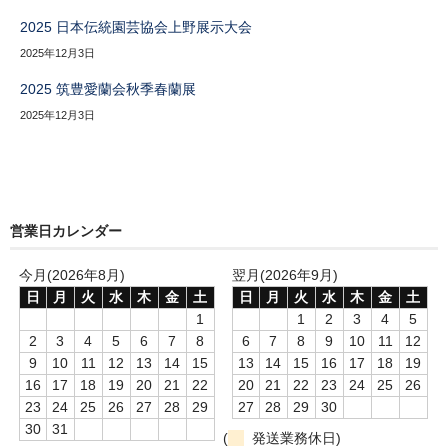
2025 日本伝統園芸協会上野展示大会
2025年12月3日
2025 筑豊愛蘭会秋季春蘭展
2025年12月3日
営業日カレンダー
今月(2026年8月)
翌月(2026年9月)
日
月
火
水
木
金
土
日
月
火
水
木
金
土
1
1
2
3
4
5
2
3
4
5
6
7
8
6
7
8
9
10
11
12
9
10
11
12
13
14
15
13
14
15
16
17
18
19
16
17
18
19
20
21
22
20
21
22
23
24
25
26
23
24
25
26
27
28
29
27
28
29
30
30
31
(
発送業務休日)