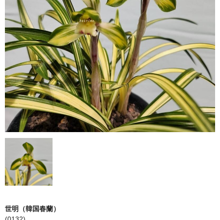
日本春蘭柄物
韓国春蘭花物
韓国春蘭柄物
中国蘭
鉢（黒楽鉢・錦鉢）
園芸資材
サンプル品
ショップ案内
注文ガイド/支払方法
お問い合わせ
Instagram
世明（韓国春蘭）
(0132)