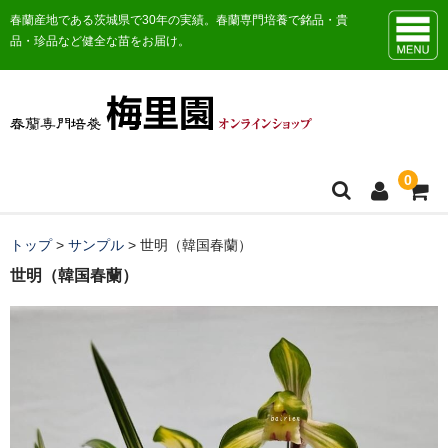
春蘭産地である茨城県で30年の実績。春蘭専門培養で銘品・貴
品・珍品など健全な苗をお届け。
0
トップ
トップ
>
サンプル
>
世明（韓国春蘭）
世明（韓国春蘭）
お知らせ
販売商品一覧
おすすめ商品
日本春蘭花物