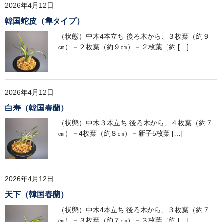
日本春蘭柄物
2026年4月12日
韓国蛇皮（隼タイプ）
韓国春蘭花物
（状態）中木4本立ち 後ろ木から、３枚葉（約９
韓国春蘭柄物
㎝）－２枚葉（約９㎝）－２枚葉（約 […]
中国蘭
鉢（黒楽鉢・錦鉢）
2026年4月12日
園芸資材
白寿（韓国春蘭）
（状態）中木３本立ち 後ろ木から、４枚葉（約７
サンプル品
㎝）－4枚葉（約８㎝）－新子5枚葉 […]
ショップ案内
注文ガイド/支払方法
2026年4月12日
お問い合わせ
天下（韓国春蘭）
（状態）中木4本立ち 後ろ木から、３枚葉（約７
Instagram
㎝）－３枚葉（約７㎝）－３枚葉（約 […]