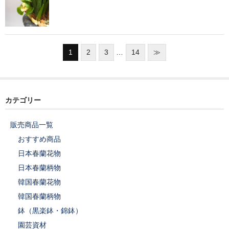
1
2
3
…
14
≫
カテゴリー
販売商品一覧
おすすめ商品
日本春蘭花物
日本春蘭柄物
韓国春蘭花物
韓国春蘭柄物
鉢（黒楽鉢・錦鉢）
園芸資材