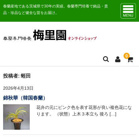
春蘭産地である茨城県で30年の実績。春蘭専門培養で銘品・貴
品・珍品など健全な苗をお届け。
0
トップ
投稿者:
蛭田
2026年4月13日
お知らせ
錦秋華（韓国春蘭）
販売商品一覧
花弁の元にピンク色を表す花形が良い複色花にな
ります。 （状態）上木３本立ち 後ろ […]
おすすめ商品
日本春蘭花物